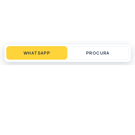
WHATSAPP
PROCURA
Operação local em Matinhos, PR para compra,
venda, aluguel por temporada, gestão e
administração de imóveis.