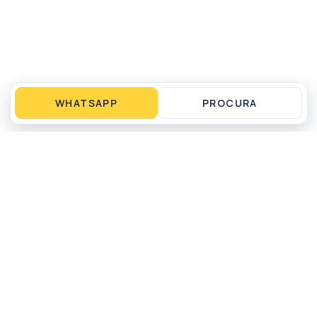
WHATSAPP
PROCURA
Operação local em Matinhos, PR para compra,
venda, aluguel por temporada, gestão e
administração de imóveis.
WHATSAPP
LIGAR