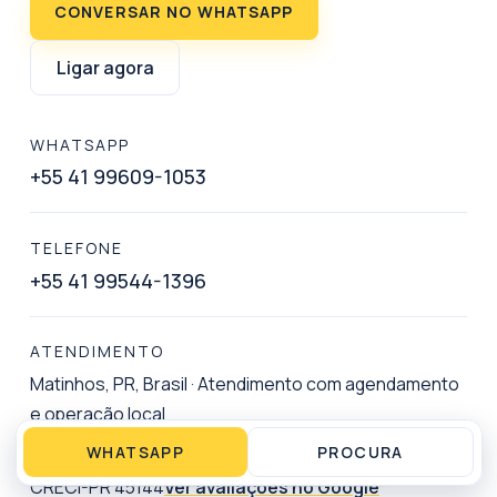
CONVERSAR NO WHATSAPP
Ligar agora
WHATSAPP
+55 41 99609-1053
TELEFONE
+55 41 99544-1396
ATENDIMENTO
Matinhos, PR, Brasil
·
Atendimento com agendamento
e operação local
WHATSAPP
PROCURA
CRECI-PR 45144
Ver avaliações no Google