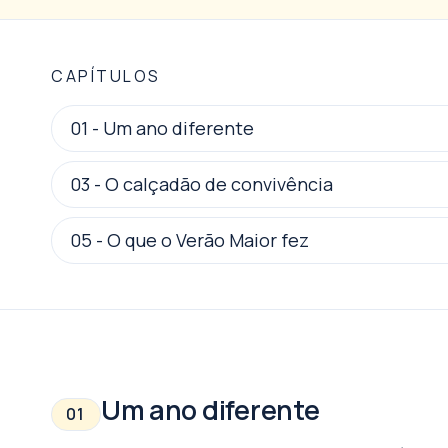
CAPÍTULOS
01
-
Um ano diferente
03
-
O calçadão de convivência
05
-
O que o Verão Maior fez
Um ano diferente
01