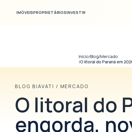
Ir para o conteúdo principal
IMÓVEIS
PROPRIETÁRIOS
INVESTIR
Início
/
Blog
/
Mercado
/
O litoral do Paraná em 20
BLOG BIAVATI
/
MERCADO
O litoral do
engorda, no