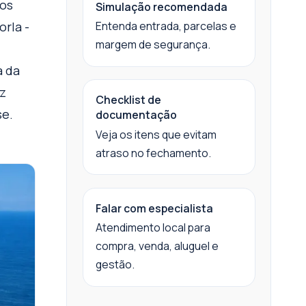
tos
Simulação recomendada
rla -
Entenda entrada, parcelas e
margem de segurança.
a da
az
Checklist de
se.
documentação
Veja os itens que evitam
atraso no fechamento.
Falar com especialista
Atendimento local para
compra, venda, aluguel e
gestão.