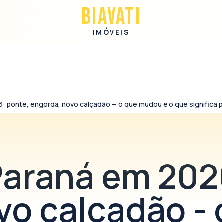
BIAVATI
IMÓVEIS
26: ponte, engorda, novo calçadão — o que mudou e o que significa
 Paraná em 202
vo calçadão - 