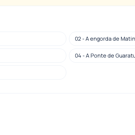
02
-
A engorda de Mati
04
-
A Ponte de Guarat