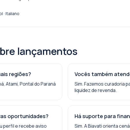
 · Italiano
obre lançamentos
ais regiões?
Vocês também atende
, Atami, Pontal do Paraná
Sim. Fazemos curadoria pa
liquidez de revenda.
vas oportunidades?
Há suporte para fin
 perfil e recebe aviso
Sim. A Biavati orienta c