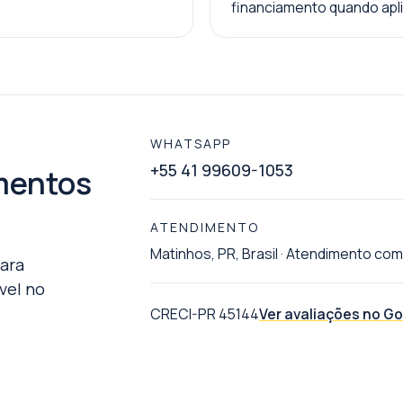
financiamento quando apli
WHATSAPP
+55 41 99609-1053
mentos
ATENDIMENTO
Matinhos, PR, Brasil
·
Atendimento com
ara
vel no
CRECI-PR 45144
Ver avaliações no G