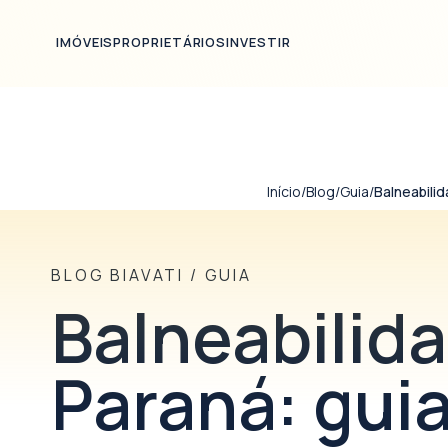
Ir para o conteúdo principal
IMÓVEIS
PROPRIETÁRIOS
INVESTIR
Início
/
Blog
/
Guia
/
Balneabilid
BLOG BIAVATI
/
GUIA
Balneabilida
Paraná: guia