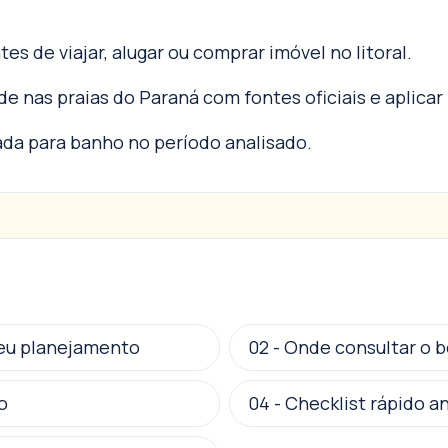
es de viajar, alugar ou comprar imóvel no litoral.
de nas praias do Paraná com fontes oficiais e aplica
da para banho no período analisado.
seu planejamento
02
-
Onde consultar o b
o
04
-
Checklist rápido an