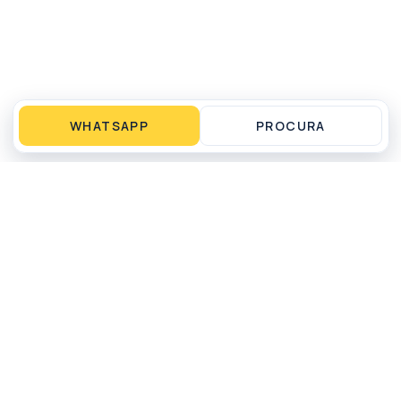
WHATSAPP
PROCURA
Operação local em Matinhos, PR para compra,
venda, aluguel por temporada, gestão e
administração de imóveis.
WHATSAPP
LIGAR