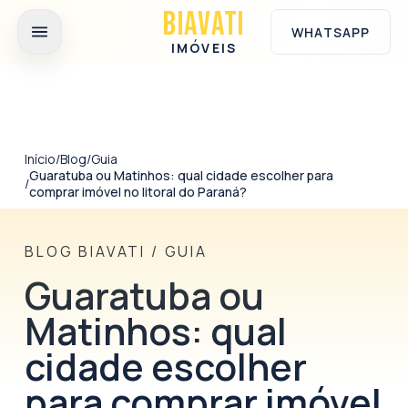
Ir para o conteúdo principal
BIAVATI
WHATSAPP
IMÓVEIS
Início
/
Blog
/
Guia
Guaratuba ou Matinhos: qual cidade escolher para
/
comprar imóvel no litoral do Paraná?
BLOG BIAVATI
/
GUIA
Guaratuba ou
Matinhos: qual
cidade escolher
para comprar imóvel