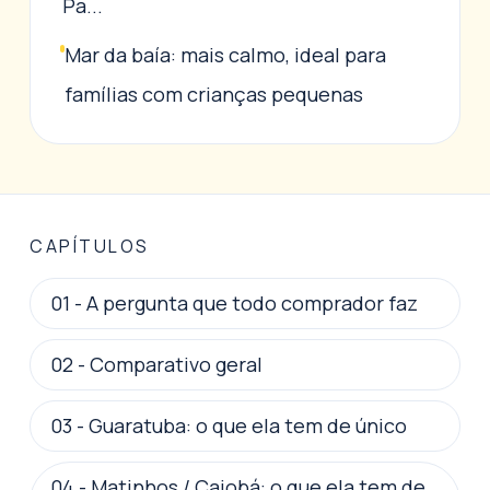
Pa...
Mar da baía: mais calmo, ideal para
famílias com crianças pequenas
CAPÍTULOS
01
-
A pergunta que todo comprador faz
02
-
Comparativo geral
03
-
Guaratuba: o que ela tem de único
04
-
Matinhos / Caiobá: o que ela tem de