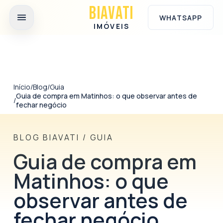
Ir para o conteúdo principal
BIAVATI
WHATSAPP
IMÓVEIS
Início
/
Blog
/
Guia
Guia de compra em Matinhos: o que observar antes de
/
fechar negócio
BLOG BIAVATI
/
GUIA
Guia de compra em
Matinhos: o que
observar antes de
fechar negócio