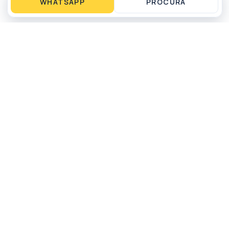
WHATSAPP
PROCURA
Operação local em Matinhos, PR para compra,
venda, aluguel por temporada, gestão e
administração de imóveis.
WHATSAPP
LIGAR
NAVEGAÇÃO
Compra