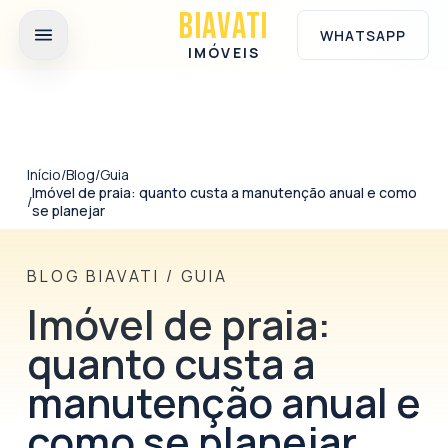
Ir para o conteúdo principal
BIAVATI
WHATSAPP
IMÓVEIS
Início
/
Blog
/
Guia
Imóvel de praia: quanto custa a manutenção anual e como
/
se planejar
BLOG BIAVATI
/
GUIA
Imóvel de praia:
quanto custa a
manutenção anual e
como se planejar