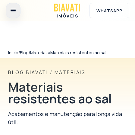
Ir para o conteúdo principal
BIAVATI
WHATSAPP
IMÓVEIS
Início
/
Blog
/
Materiais
/
Materiais resistentes ao sal
BLOG BIAVATI
/
MATERIAIS
Materiais
resistentes ao sal
Acabamentos e manutenção para longa vida
útil.