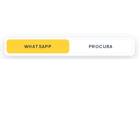
WHATSAPP
PROCURA
Operação local em Matinhos, PR para compra,
venda, aluguel por temporada, gestão e
administração de imóveis.
WHATSAPP
LIGAR