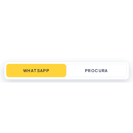
WHATSAPP
PROCURA
Operação local em Matinhos, PR para compra,
venda, aluguel por temporada, gestão e